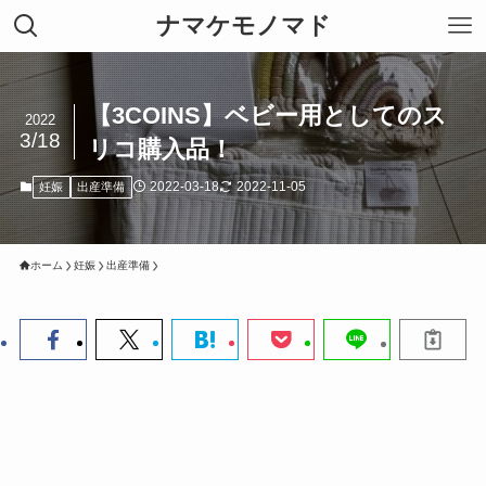
ナマケモノマド
【3COINS】ベビー用としてのス
2022
3/18
リコ購入品！
2022-03-18
2022-11-05
妊娠
出産準備
ホーム
妊娠
出産準備