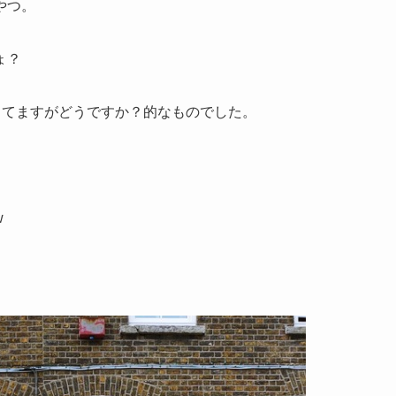
やつ。
ょ？
してますがどうですか？的なものでした。
w