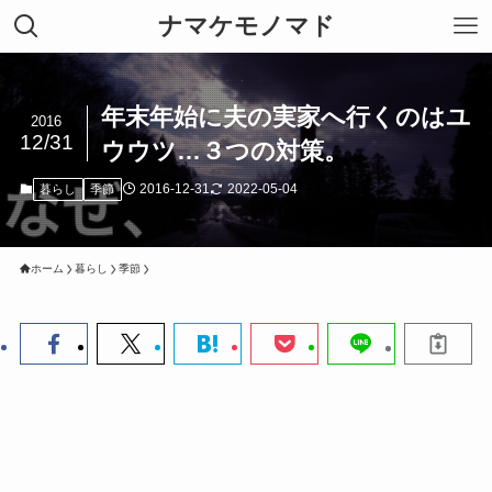
ナマケモノマド
年末年始に夫の実家へ行くのはユ
2016
12/31
ウウツ…３つの対策。
2016-12-31
2022-05-04
暮らし
季節
ホーム
暮らし
季節