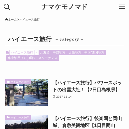
ナマケモノマド
ホーム
ハイエース旅行
ハイエース旅行
– category –
ハイエース旅行
北海道
中部地方
近畿地方
中国/四国地方
車中泊用DIY
運転・メンテナンス
【ハイエース旅行】パワースポッ
ハイエース旅行
トの出雲大社！【2日目島根県】
2017-11-14
【ハイエース旅行】後楽園と岡山
ハイエース旅行
城、倉敷美観地区【1日目岡山